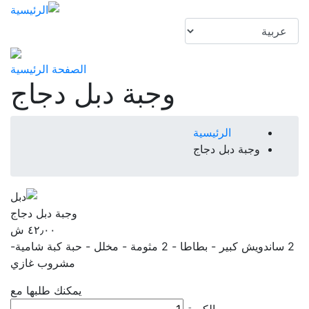
ت
إ
age
ا
ا
‫اﻟﺼﻔﺤﺔ ‬‫اﻟﺮﺋﻴﺴﻴﺔ‬
وجبة دبل دجاج
مسار
الرئيسية
وجبة دبل دجاج
التنقل
وجبة دبل دجاج
2 ساندويش كبير - بطاطا - 2 مثومة - مخلل - حبة كبة شامية-
مشروب غازي
‫ﻳﻤﻜﻨﻚ ‬‫ﻃﻠﺒﻬﺎ‬ ‫ﻣﻊ‬